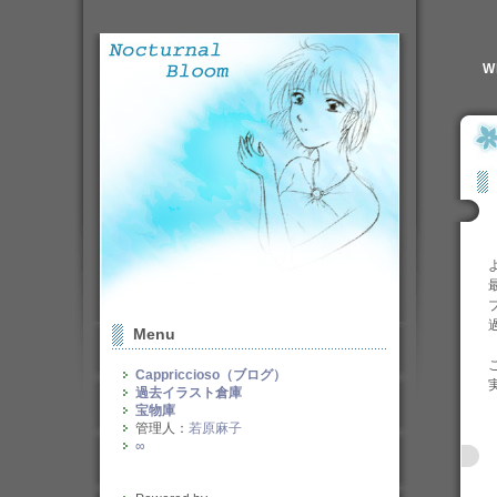
W
Menu
Cappriccioso（ブログ）
過去イラスト倉庫
宝物庫
管理人：
若原麻子
∞